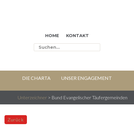
HOME
KONTAKT
DIE CHARTA
UNSER ENGAGEMENT
WER WIR SIND
BERICHTE
RESSOURCEN
Unterzeichner
>
Bund Evangelischer Täufergemeinden
Zurück