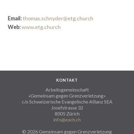
Email:
thomas.schnyder@etg.church
Web:
www.etg.church
KONTAKT
Arbeitsgemeinschaft
«Gemeinsam gegen Grenzverletzung»
c/o Schweizerische Evangelische Allianz SEA
Josefstrasse 32
8005 Zürich
info@each.ch
© 2026 Gemeinsam gegen Grenzverletzung