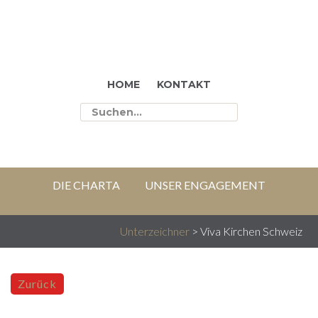
HOME
KONTAKT
DIE CHARTA
UNSER ENGAGEMENT
WER WIR SIND
BERICHTE
RESSOURCEN
Unterzeichner
>
Viva Kirchen Schweiz
Zurück