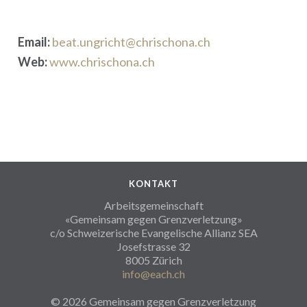
Email:
beat.ungricht@chrischona.ch
Web:
www.chrischona.ch
KONTAKT
Arbeitsgemeinschaft
«Gemeinsam gegen Grenzverletzung»
c/o Schweizerische Evangelische Allianz SEA
Josefstrasse 32
8005 Zürich
info@each.ch
© 2026 Gemeinsam gegen Grenzverletzung