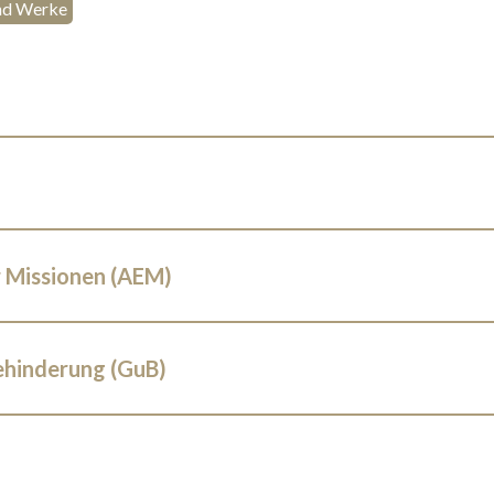
und Werke
 Missionen (AEM)
ehinderung (GuB)