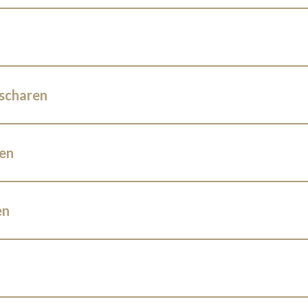
scharen
en
en