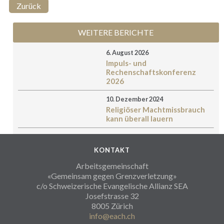
Zurück
WEITERE BERICHTE
6. August 2026
Impuls- und
Rechenschaftskonferenz
2026
10. Dezember 2024
Religiöser Machtmissbrauch
kann überall lauern
KONTAKT
Arbeitsgemeinschaft
«Gemeinsam gegen Grenzverletzung»
c/o Schweizerische Evangelische Allianz SEA
Josefstrasse 32
8005 Zürich
info@each.ch