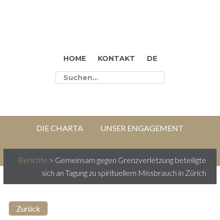
HOME
KONTAKT
DE
DIE CHARTA
UNSER ENGAGEMENT
WER WIR SIND
BERICHTE
RESSOURCEN
Berichte
>
Gemeinsam gegen Grenzverletzung beteiligte
sich an Tagung zu spirituellem Missbrauch in Zürich
Zurück